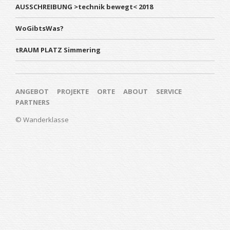
AUSSCHREIBUNG >technik bewegt< 2018
WoGibtsWas?
tRAUM PLATZ Simmering
Navigation überspringen
ANGEBOT
PROJEKTE
ORTE
ABOUT
SERVICE
PARTNERS
© Wanderklasse