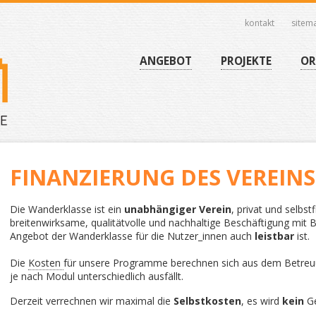
kontakt
sitem
Navigation
überspringen
Navigation
ANGEBOT
PROJEKTE
OR
überspringen
FINANZIERUNG DES VEREINS
Die Wanderklasse ist ein
unabhängiger Verein
, privat und selbst
breitenwirksame, qualitätvolle und nachhaltige Beschäftigung mit 
Angebot der Wanderklasse für die Nutzer_innen auch
leistbar
ist.
Die
Kosten
für unsere Programme berechnen sich aus dem Betre
je nach Modul unterschiedlich ausfällt.
Derzeit verrechnen wir maximal die
Selbstkosten
, es wird
kein
Ge