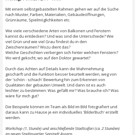
Mit einem selbstgebastelten Rahmen gehen wir auf die Suche
nach Muster, Farben, Materialien, Gebäudeöffnungen,
Grünräume, Spielmöglichkeiten etc.
Wie viele verschiedene Arten von Balkonen und Fenstern
kannst du entdecken? Und was sind die Unterschiede? Wie
viel Grün und wie viel Grau findest du in den
Zwischenräumen? Wozu dient das?
Welche Geschichten verbergen sich hinter welchen Fenstern?
Wo wird gekocht, wo auf den Doktor gewartet?
Durch das Achten auf Details kann die Wahrnehmung
geschärft und die Funktion besser beurteilt werden, weg von
der 'schön - schiach' Bewertung hin zum Erkennen von
Qualitäten der gebauten Umwelt. Und dann ist es auch
leichter zu bestimmen: Was gefällt mir? Was brauche ich? Was
wäre für mich gut?
Die Beispiele können im Team als Bild im Bild fotografiert und
daraus kann zu Hause je ein individuelles 'BilderBuch' erstellt
werden.
Workshop (1. Stunde) und anschließende Stadtsafari (ca. 2 Stunden)
im neuen Stadtquartier Seestadt Aspern.