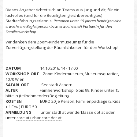
Dieses Angebot richtet sich an Teams aus Jung und Alt, für ein
lustvolles (und für die Beteiligten gleichberechtigtes)
Stadterfahrungserlebnis.
Personen unter 15 Jahren benötigen eine
erwachsene Begleitperson bzw. erwachseneN PartnerIn für den
Familienworkshop.
Wir danken dem
Zoom-Kindermuseum
für die
Zurverfügungstellung der Räumlichkeiten für den Workshop!
DATUM
14.10.2016, 14 - 17:00
WORKSHOP-ORT
Zoom Kindermuseum, Museumsquartier,
1070 Wien
SAFARI-ORT
Seestadt Aspern
ALTER
Familienworkshop: 6 bis 99, Kinder unter 15
bitte in (teilnehmender) Begleitung
KOSTEN
EURO 20 je Person, Familienpackage (2 Kids
+ 1 Erw.) EURO 50
ANMELDUNG
unter
stadt at wanderklasse dot at
oder
unter
care at urbancare dot at