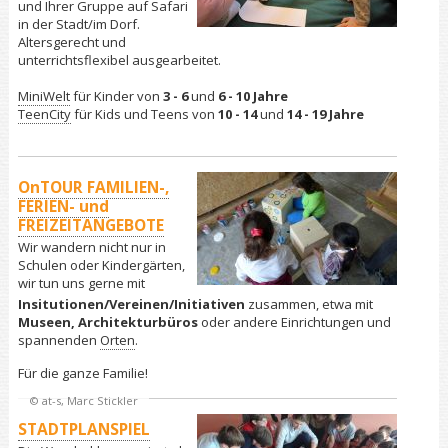
und Ihrer Gruppe auf Safari
in der Stadt/im Dorf.
Altersgerecht und
unterrichtsflexibel ausgearbeitet.
MiniWelt
für Kinder von
3 - 6
und
6 - 10 Jahre
TeenCity
für Kids und Teens von
10 - 14
und
14 - 19 Jahre
OnTOUR FAMILIEN-,
FERIEN- und
FREIZEITANGEBOTE
Wir wandern nicht nur in
Schulen oder Kindergärten,
wir tun uns gerne mit
Insitutionen/Vereinen/Initiativen
zusammen, etwa mit
Museen, Architekturbüros
oder andere Einrichtungen und
spannenden
Orten
.
Für die ganze Familie!
© at-s, Marc Stickler
STADTPLANSPIEL